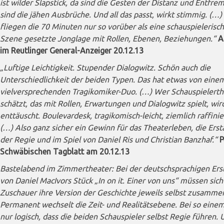
ist wilder Slapstick, da sind die Gesten der Distanz und Entfre
sind die jähen Ausbrüche. Und all das passt, wirkt stimmig. (…)
fliegen die 70 Minuten nur so vorüber als eine schauspielerisch 
Szene gesetzte Jonglage mit Rollen, Ebenen, Beziehungen.“
A
im Reutlinger General-Anzeiger 20.12.13
„Luftige Leichtigkeit. Stupender Dialogwitz. Schön auch die
Unterschiedlichkeit der beiden Typen. Das hat etwas von eine
vielversprechenden Tragikomiker-Duo. (…) Wer Schauspielerth
schätzt, das mit Rollen, Erwartungen und Dialogwitz spielt, wird
enttäuscht. Boulevardesk, tragikomisch-leicht, ziemlich raffinie
(…) Also ganz sicher ein Gewinn für das Theaterleben, die Erst
der Regie und im Spiel von Daniel Ris und Christian Banzhaf.“
P
Schwäbischen Tagblatt am 20.12.13
Bastelabend im Zimmertheater: Bei der deutschsprachigen Ers
von Daniel MacIvors Stück „In on it. Einer von uns“ müssen sich
Zuschauer ihre Version der Geschichte jeweils selbst zusammen
Permanent wechselt die Zeit- und Realitätsebene. Bei so einem
nur logisch, dass die beiden Schauspieler selbst Regie führen. U