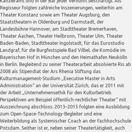
Kanzleramt und in der Bar jeder Vernunft beschäftigt. Als
Regisseur folgten zahlreiche Inszenierungen, weiterhin am
Theater Konstanz sowie am Theater Augsburg, den
Staatstheatern in Oldenburg und Darmstadt, der
Landesbühne Hannover, am Stadttheater Bremerhaven,
Theater Aachen, Theater Heilbronn, Theater Ulm, Theater
Baden-Baden, Stadttheater Ingolstadt, für das Eurostudio
Landgraf, für die Burgfestspiele Bad Vilbel, die Komödie im
Bayerischen Hof in München und den Heimathafen Neukölln
in Berlin. Begleitend zu seiner Theaterarbeit absolvierte Ris ab
2008 als Stipendiat der Ars Rhenia Stiftung das
Kulturmanagement-Studium „Executive Master in Arts
Administration“ an der Universität Zürich, das er 2011 mit
der Arbeit „Unternehmensethik für den Kulturbetrieb.
Perspektiven am Beispiel öffentlich-rechtlicher Theater“ mit
Auszeichnung abschloss. 2013–2015 folgten eine Ausbildung
zum Open-Space-Technology-Begleiter und eine
Weiterbildung als Systemischer Coach an der Fachhochschule
Potsdam. Seither ist er, neben seiner Theatertätigkeit, auch