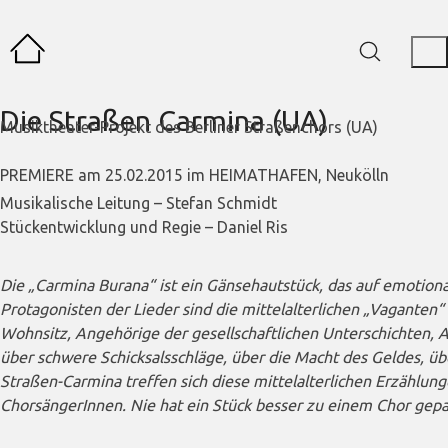
Die Straßen Carmina (UA)
Musiktheater-Projekt des Berliner Straßenchors (UA)
PREMIERE am 25.02.2015 im HEIMATHAFEN, Neukölln
Musikalische Leitung – Stefan Schmidt
Stückentwicklung und Regie – Daniel Ris
Die „Carmina Burana“ ist ein Gänsehautstück, das auf emotiona
Protagonisten der Lieder sind die mittelalterlichen „Vaganten
Wohnsitz, Angehörige der gesellschaftlichen Unterschichten,
über schwere Schicksalsschläge, über die Macht des Geldes, üb
Straßen-Carmina treffen sich diese mittelalterlichen Erzählu
ChorsängerInnen. Nie hat ein Stück besser zu einem Chor gepa