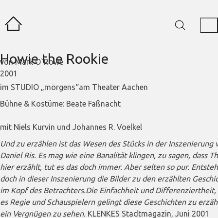
Howie the Rookie
von Mark O`Rowe
2001
im STUDIO „mörgens“am Theater Aachen
Bühne & Kostüme: Beate Faßnacht
mit Niels Kurvin und Johannes R. Voelkel
Und zu erzählen ist das Wesen des Stücks in der Inszenierung 
Daniel Ris. Es mag wie eine Banalität klingen, zu sagen, dass T
hier erzählt, tut es das doch immer. Aber selten so pur. Entste
doch in dieser Inszenierung die Bilder zu den erzählten Geschi
im Kopf des Betrachters.Die Einfachheit und Differenziertheit,
es Regie und Schauspielern gelingt diese Geschichten zu erzähl
ein Vergnügen zu sehen.
KLENKES Stadtmagazin, Juni 2001