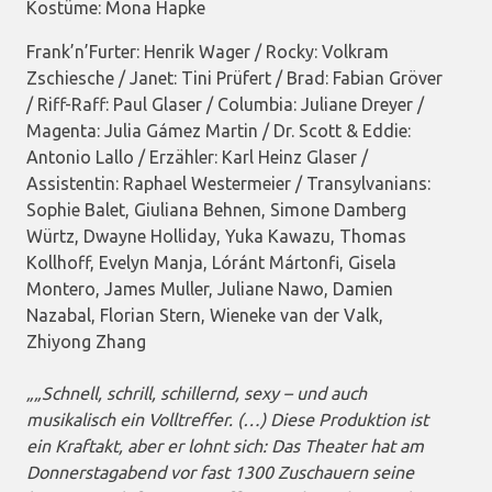
Kostüme: Mona Hapke
Frank’n’Furter: Henrik Wager / Rocky: Volkram
Zschiesche / Janet: Tini Prüfert / Brad: Fabian Gröver
/ Riff-Raff: Paul Glaser / Columbia: Juliane Dreyer /
Magenta: Julia Gámez Martin / Dr. Scott & Eddie:
Antonio Lallo / Erzähler: Karl Heinz Glaser /
Assistentin: Raphael Westermeier / Transylvanians:
Sophie Balet, Giuliana Behnen, Simone Damberg
Würtz, Dwayne Holliday, Yuka Kawazu, Thomas
Kollhoff, Evelyn Manja, Lóránt Mártonfi, Gisela
Montero, James Muller, Juliane Nawo, Damien
Nazabal, Florian Stern, Wieneke van der Valk,
Zhiyong Zhang
„
„Schnell, schrill, schillernd, sexy – und auch
musikalisch ein Volltreffer. (…) Diese Produktion ist
ein Kraftakt, aber er lohnt sich: Das Theater hat am
Donnerstagabend vor fast 1300 Zuschauern seine