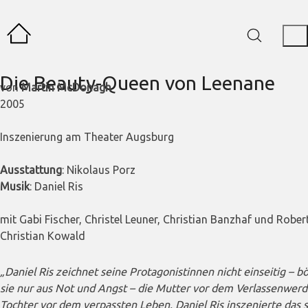
Die Beauty-Queen von Leenane
von
Martin McDonagh
2005
Inszenierung am Theater Augsburg
Ausstattung
: Nikolaus Porz
Musik
: Daniel Ris
mit Gabi Fischer, Christel Leuner, Christian Banzhaf und Rober
Christian Kowald
„Daniel Ris zeichnet seine Protagonistinnen nicht einseitig – b
sie nur aus Not und Angst – die Mutter vor dem Verlassenwerd
Tochter vor dem verpassten Leben. Daniel Ris inszenierte das st