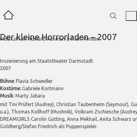
Der kleine Horrorladen – 2007
Musical von Howard Ashman & Alan Menken
Inszenierung am Staatstheater Darmstadt
2007
Bühne
: Flavia Schwedler
Kostüme:
Gabriele Kortmann
Musik
: Marty Jabara
mit Tini Prüfert (Audrey), Christian Taubenheim (Seymour), Gu
u.a.), Thomas Kollhoff (Mushnik), Volkram Zschiesche (AudreyII
DREAMGIRLS Carolin Gutting, Anna Mekhail, Anita Schwarz u
Goldberg/Stefan Friedrich als Puppenspieler.